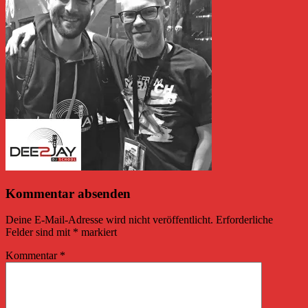
Kommentar absenden
Deine E-Mail-Adresse wird nicht veröffentlicht.
Erforderliche
Felder sind mit
*
markiert
Kommentar
*