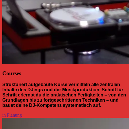
Courses
Strukturiert aufgebaute Kurse vermitteln alle zentralen
Inhalte des DJings und der Musikproduktion. Schritt für
Schritt erlernst du die praktischen Fertigkeiten – von den
Grundlagen bis zu fortgeschrittenen Techniken – und
baust deine DJ-Kompetenz systematisch auf.
in Planung