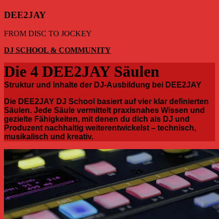
DEE2JAY
FROM DISC TO JOCKEY
DJ SCHOOL & COMMUNITY
Die 4 DEE2JAY Säulen
Struktur und Inhalte der DJ-Ausbildung bei DEE2JAY
Die DEE2JAY DJ School basiert auf vier klar definierten
Säulen. Jede Säule vermittelt praxisnahes Wissen und
gezielte Fähigkeiten, mit denen du dich als DJ und
Produzent nachhaltig weiterentwickelst – technisch,
musikalisch und kreativ.