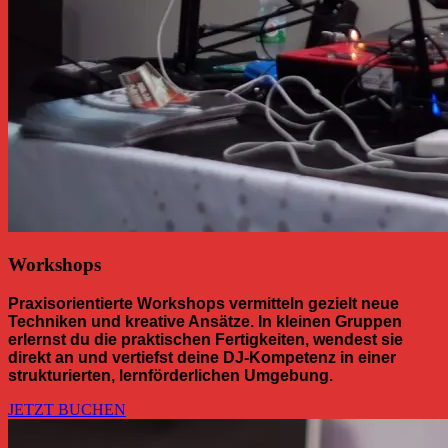
Workshops
Praxisorientierte Workshops vermitteln gezielt neue
Techniken und kreative Ansätze. In kleinen Gruppen
erlernst du die praktischen Fertigkeiten, wendest sie
direkt an und vertiefst deine DJ-Kompetenz in einer
strukturierten, lernförderlichen Umgebung.
JETZT BUCHEN