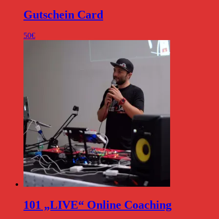
Gutschein Card
50
€
101 „LIVE“ Online Coaching