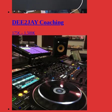
DEE2JAY Coaching
Preisspanne:
175
€
–
1.500
€
175€
bis
1.500€