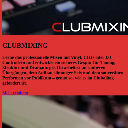
CLUBMIXING
Lerne das professionelle Mixen mit Vinyl, CDJs oder DJ-
Controllern und entwickle ein sicheres Gespür für Timing,
Struktur und Dramaturgie. Du arbeitest an sauberen
Übergängen, dem Aufbau stimmiger Sets und dem souveränen
Performen vor Publikum – genau so, wie es im Cluballtag
gefordert ist.
Mehr erfahren